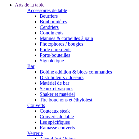
Arts de la table
Accessoires de table
Beurriers
Bonbonnières
Cendriers
Condiments
Mannes & corbeilles à pain
Photophores / bougies
Porte cure-dents
Porte-bouteilles
Signalétique
Bar
Bobine addition & blocs commandes
Distributeurs / doseurs
Matériel de bar
Seaux et vasques
Shaker et matériel
Tire bouchons et éthylotest
Couverts
Couteaux steak
Couverts de table
Les spécifiques
Ramasse couverts
Verrerie
Alcool fort / bières