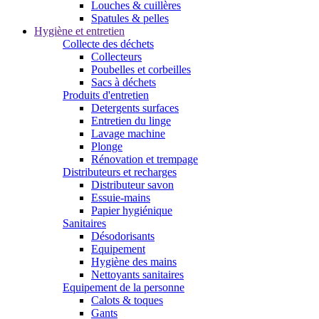
Louches & cuillères
Spatules & pelles
Hygiène et entretien
Collecte des déchets
Collecteurs
Poubelles et corbeilles
Sacs à déchets
Produits d'entretien
Detergents surfaces
Entretien du linge
Lavage machine
Plonge
Rénovation et trempage
Distributeurs et recharges
Distributeur savon
Essuie-mains
Papier hygiénique
Sanitaires
Désodorisants
Equipement
Hygiène des mains
Nettoyants sanitaires
Equipement de la personne
Calots & toques
Gants