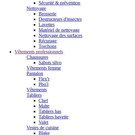
Sécurité & prévention
Nettoyage
Brosserie
Destructeurs d'insectes
Lavettes
Matériel de nettoyage
Nettoyage des surfaces
Récurage
Torchons
Vêtements professionnels
Chaussures
Sabots silvo
Vêtements femme
Pantalon
Flex'r
Pbo3
Vêtements
Tabliers
Chef
Malte
Tabliers bas
Tabliers bavette
Valet
Vestes de cuisine
Blake