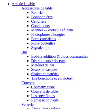
Arts de la table
Accessoires de table
Beurriers
Bonbonnières
Cendriers
Condiments
Mannes & corbeilles à pain
Photophores / bougies
Porte cure-dents
Porte-bouteilles
Signalétique
Bar
Bobine addition & blocs commandes
Distributeurs / doseurs
Matériel de bar
Seaux et vasques
Shaker et matériel
Tire bouchons et éthylotest
Couverts
Couteaux steak
Couverts de table
Les spécifiques
Ramasse couverts
Verrerie
Alcool fort / bières