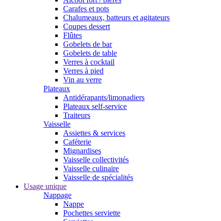
Carafes et pots
Chalumeaux, batteurs et agitateurs
Coupes dessert
Flûtes
Gobelets de bar
Gobelets de table
Verres à cocktail
Verres à pied
Vin au verre
Plateaux
Antidérapants/limonadiers
Plateaux self-service
Traiteurs
Vaisselle
Assiettes & services
Caféterie
Mignardises
Vaisselle collectivités
Vaisselle culinaire
Vaisselle de spécialités
Usage unique
Nappage
Nappe
Pochettes serviette