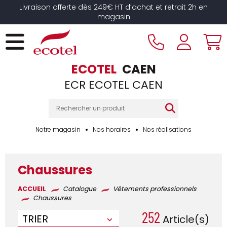
Panneau de gestion des cookies
Livraison offerte dès 249€ HT d’achat et retrait 2h en
magasin
ECOTEL
CAEN
ECR ECOTEL CAEN
Notre magasin
Nos horaires
Nos réalisations
Chaussures
ACCUEIL
Catalogue
Vêtements professionnels
Chaussures
252
TRIER
Article(s)