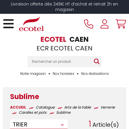
Panneau de gestion des cookies
Livraison offerte dès 249€ HT d’achat et retrait 2h en
magasin
ECOTEL
CAEN
ECR ECOTEL CAEN
Notre magasin
Nos horaires
Nos réalisations
Sublime
ACCUEIL
Catalogue
Arts de la table
Verrerie
Carafes et pots
Sublime
1
TRIER
Article(s)