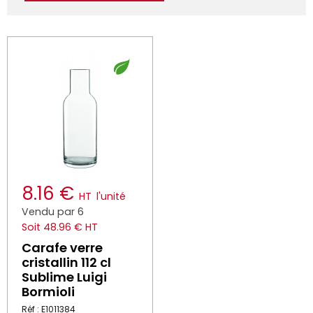
8.16 €
HT
l'unité
Vendu par 6
Soit 48.96 € HT
Carafe verre
cristallin 112 cl
Sublime Luigi
Bormioli
Réf : E1011384