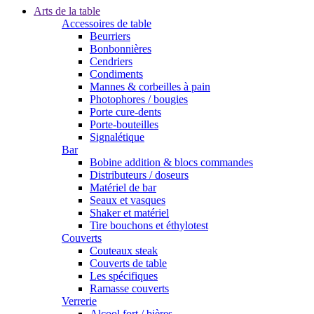
Arts de la table
Accessoires de table
Beurriers
Bonbonnières
Cendriers
Condiments
Mannes & corbeilles à pain
Photophores / bougies
Porte cure-dents
Porte-bouteilles
Signalétique
Bar
Bobine addition & blocs commandes
Distributeurs / doseurs
Matériel de bar
Seaux et vasques
Shaker et matériel
Tire bouchons et éthylotest
Couverts
Couteaux steak
Couverts de table
Les spécifiques
Ramasse couverts
Verrerie
Alcool fort / bières