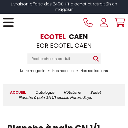
Livraison offerte dès 249€ HT d’achat et retrait 2h en
magasin
ECOTEL
CAEN
ECR ECOTEL CAEN
Notre magasin
Nos horaires
Nos réalisations
ACCUEIL
Catalogue
Hôtellerie
Buffet
Planche à pain GN 1/1 classic Nature Zepe