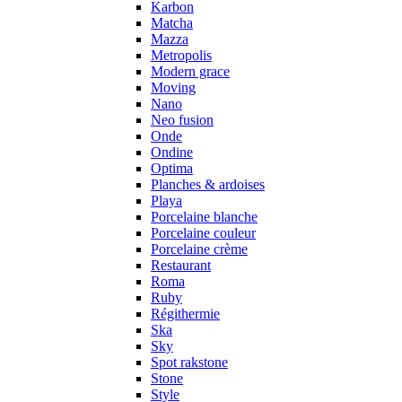
Karbon
Matcha
Mazza
Metropolis
Modern grace
Moving
Nano
Neo fusion
Onde
Ondine
Optima
Planches & ardoises
Playa
Porcelaine blanche
Porcelaine couleur
Porcelaine crème
Restaurant
Roma
Ruby
Régithermie
Ska
Sky
Spot rakstone
Stone
Style