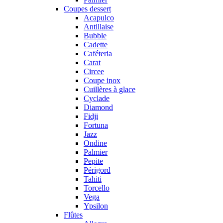
Coupes dessert
Acapulco
Antillaise
Bubble
Cadette
Caféteria
Carat
Circee
Coupe inox
Cuillères à glace
Cyclade
Diamond
Fidji
Fortuna
Jazz
Ondine
Palmier
Pepite
Périgord
Tahiti
Torcello
Vega
Ypsilon
Flûtes