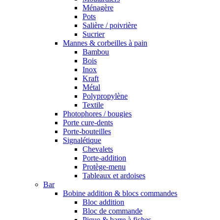
Ménagère
Pots
Salière / poivrière
Sucrier
Mannes & corbeilles à pain
Bambou
Bois
Inox
Kraft
Métal
Polypropylène
Textile
Photophores / bougies
Porte cure-dents
Porte-bouteilles
Signalétique
Chevalets
Porte-addition
Protège-menu
Tableaux et ardoises
Bar
Bobine addition & blocs commandes
Bloc addition
Bloc de commande
Pique & barre à fiches