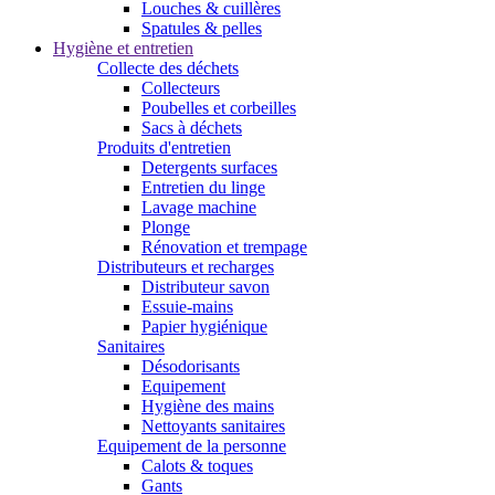
Louches & cuillères
Spatules & pelles
Hygiène et entretien
Collecte des déchets
Collecteurs
Poubelles et corbeilles
Sacs à déchets
Produits d'entretien
Detergents surfaces
Entretien du linge
Lavage machine
Plonge
Rénovation et trempage
Distributeurs et recharges
Distributeur savon
Essuie-mains
Papier hygiénique
Sanitaires
Désodorisants
Equipement
Hygiène des mains
Nettoyants sanitaires
Equipement de la personne
Calots & toques
Gants