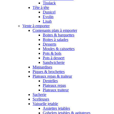
Tisslack
Tête à tête
Dunicel
Evolin
Lisah
Vente à emporter
Contenants plats à emporter
Boites & barquettes
Boites à salades
Desserts
Moules & caissettes
Pots & bols
Pots à dessert
Sandwicherie
Mignardises
Piques & brochettes
Plateaux repas & traiteur
Dentelles
Plateaux repas
Plateaux traiteur
Sacherie
Scelleuses
Vaisselle jetable
Assiettes jetables
Gobelets jetables & agitateurs