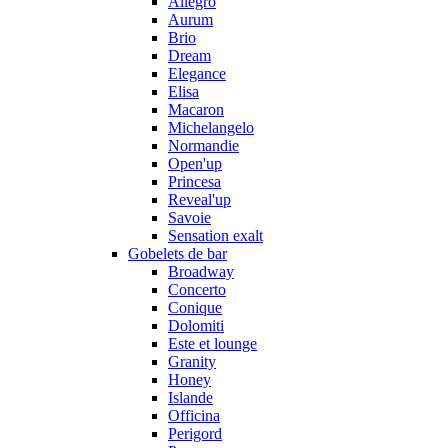
Allegro
Aurum
Brio
Dream
Elegance
Elisa
Macaron
Michelangelo
Normandie
Open'up
Princesa
Reveal'up
Savoie
Sensation exalt
Gobelets de bar
Broadway
Concerto
Conique
Dolomiti
Este et lounge
Granity
Honey
Islande
Officina
Perigord