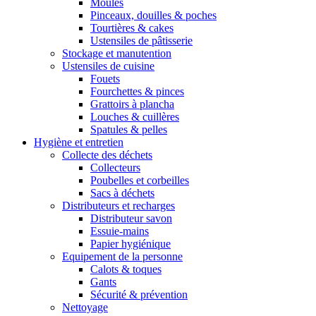
Moules
Pinceaux, douilles & poches
Tourtières & cakes
Ustensiles de pâtisserie
Stockage et manutention
Ustensiles de cuisine
Fouets
Fourchettes & pinces
Grattoirs à plancha
Louches & cuillères
Spatules & pelles
Hygiène et entretien
Collecte des déchets
Collecteurs
Poubelles et corbeilles
Sacs à déchets
Distributeurs et recharges
Distributeur savon
Essuie-mains
Papier hygiénique
Equipement de la personne
Calots & toques
Gants
Sécurité & prévention
Nettoyage