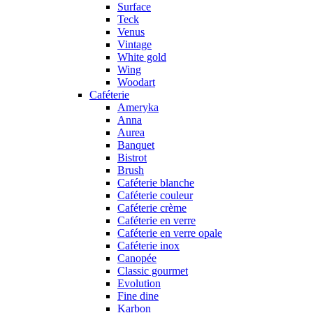
Surface
Teck
Venus
Vintage
White gold
Wing
Woodart
Caféterie
Ameryka
Anna
Aurea
Banquet
Bistrot
Brush
Caféterie blanche
Caféterie couleur
Caféterie crème
Caféterie en verre
Caféterie en verre opale
Caféterie inox
Canopée
Classic gourmet
Evolution
Fine dine
Karbon