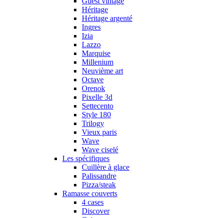
Guest vintage
Héritage
Héritage argenté
Ingres
Izia
Lazzo
Marquise
Millenium
Neuvième art
Octave
Orenok
Pixelle 3d
Settecento
Style 180
Trilogy
Vieux paris
Wave
Wave ciselé
Les spécifiques
Cuillère à glace
Palissandre
Pizza/steak
Ramasse couverts
4 cases
Discover