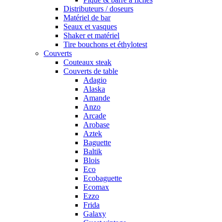
Distributeurs / doseurs
Matériel de bar
Seaux et vasques
Shaker et matériel
Tire bouchons et éthylotest
Couverts
Couteaux steak
Couverts de table
Adagio
Alaska
Amande
Anzo
Arcade
Arobase
Aztek
Baguette
Baltik
Blois
Eco
Ecobaguette
Ecomax
Ezzo
Frida
Galaxy