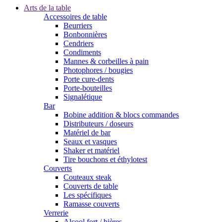
Arts de la table
Accessoires de table
Beurriers
Bonbonnières
Cendriers
Condiments
Mannes & corbeilles à pain
Photophores / bougies
Porte cure-dents
Porte-bouteilles
Signalétique
Bar
Bobine addition & blocs commandes
Distributeurs / doseurs
Matériel de bar
Seaux et vasques
Shaker et matériel
Tire bouchons et éthylotest
Couverts
Couteaux steak
Couverts de table
Les spécifiques
Ramasse couverts
Verrerie
Alcool fort / bières