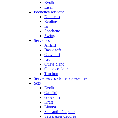
Evolin
Lisah
Pochettes serviette
Duniletto
Ecoline
Isi
Sacchetto
Switty
Serviettes
Airlaid
Basik soft
Giovanni
Lisah
Ouate blanc
Ouate couleur
Torchon
Serviettes cocktail et accessoires
Sets
Evolin
Gauffré
Giovanni
Kraft
Linnea
Sets anti-dérapants
Sets papier décorés