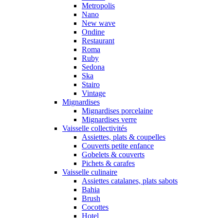
Metropolis
Nano
New wave
Ondine
Restaurant
Roma
Ruby
Sedona
Ska
Stairo
Vintage
Mignardises
Mignardises porcelaine
Mignardises verre
Vaisselle collectivités
Assiettes, plats & coupelles
Couverts petite enfance
Gobelets & couverts
Pichets & carafes
Vaisselle culinaire
Assiettes catalanes, plats sabots
Bahia
Brush
Cocottes
Hotel