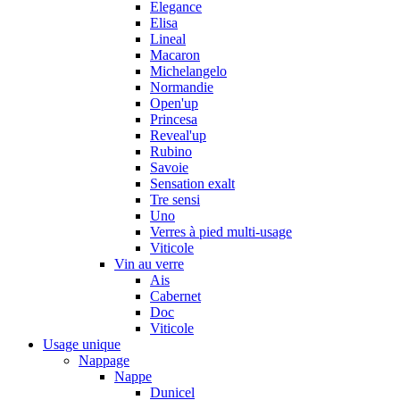
Elegance
Elisa
Lineal
Macaron
Michelangelo
Normandie
Open'up
Princesa
Reveal'up
Rubino
Savoie
Sensation exalt
Tre sensi
Uno
Verres à pied multi-usage
Viticole
Vin au verre
Ais
Cabernet
Doc
Viticole
Usage unique
Nappage
Nappe
Dunicel