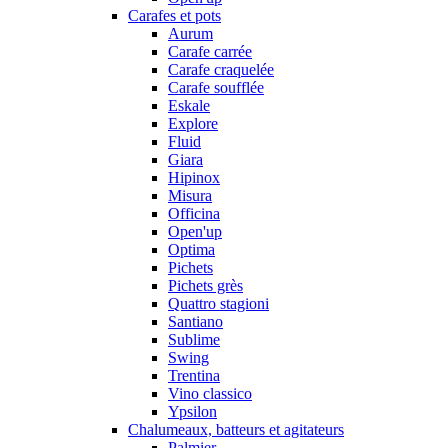
Carafes et pots
Aurum
Carafe carrée
Carafe craquelée
Carafe soufflée
Eskale
Explore
Fluid
Giara
Hipinox
Misura
Officina
Open'up
Optima
Pichets
Pichets grès
Quattro stagioni
Santiano
Sublime
Swing
Trentina
Vino classico
Ypsilon
Chalumeaux, batteurs et agitateurs
Palmier