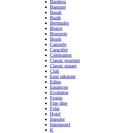
Bambou
Banquet
Basalt
Bazik
Bermudes
Bistrot
Brasserie
Brush
Canopée
Caractère
Celebration
Classic gourmet
Classic square
Club
Ease rakstone
Edina
Equinoxe
Evolution
Feston
Fine dine
Folia
Hotel
Impulse
Intemporel
K