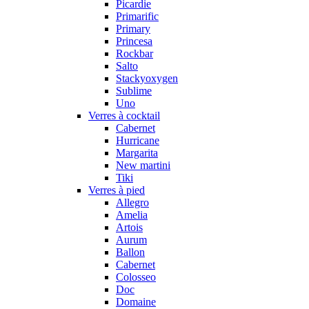
Picardie
Primarific
Primary
Princesa
Rockbar
Salto
Stackyoxygen
Sublime
Uno
Verres à cocktail
Cabernet
Hurricane
Margarita
New martini
Tiki
Verres à pied
Allegro
Amelia
Artois
Aurum
Ballon
Cabernet
Colosseo
Doc
Domaine