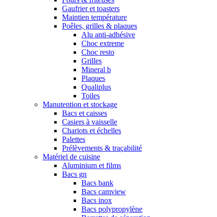
Gaufrier et toasters
Maintien température
Poêles, grilles & plaques
Alu anti-adhésive
Choc extreme
Choc resto
Grilles
Mineral b
Plaques
Qualiplus
Toiles
Manutention et stockage
Bacs et caisses
Casiers à vaisselle
Chariots et échelles
Palettes
Prélèvements & traçabilité
Matériel de cuisine
Aluminium et films
Bacs gn
Bacs bank
Bacs camview
Bacs inox
Bacs polypropylène