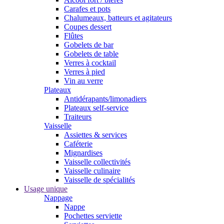
Carafes et pots
Chalumeaux, batteurs et agitateurs
Coupes dessert
Flûtes
Gobelets de bar
Gobelets de table
Verres à cocktail
Verres à pied
Vin au verre
Plateaux
Antidérapants/limonadiers
Plateaux self-service
Traiteurs
Vaisselle
Assiettes & services
Caféterie
Mignardises
Vaisselle collectivités
Vaisselle culinaire
Vaisselle de spécialités
Usage unique
Nappage
Nappe
Pochettes serviette