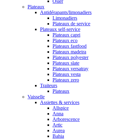
Osier
Plateaux
Antidérapants/limonadiers
Limonadiers
Plateaux de service
Plateaux self-service
Plateaux capri
Plateaux eco
Plateaux fastfood
Plateaux madeira
Plateaux polyester
Plateaux slate
Plateaux versatray
Plateaux vesta
Plateaux zero
Traiteurs
Plateaux
Vaisselle
Assiettes & services
Allspice
Anna
Arborescence
Artic
Aurea
Bahia