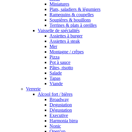
Miniatures
Plats, saladiers & légumiers
Ramequins & coupelles
Soupières & bouillons
Terrines & plats à oreilles
Vaisselle de spécialités
Assiettes à burger
Assiettes à steak
Mer
Montagne / crêpes
Pizza
Pot à sauce
Pâtes, risotto
Salade
Tapas
Viande
Verrerie
Alcool fort / bières
Broadway
Degustation
Dégustation
Executive
Harmonia birra
Nonic
Open'up