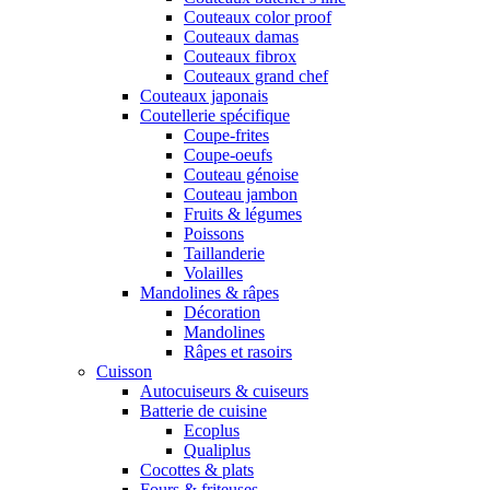
Couteaux color proof
Couteaux damas
Couteaux fibrox
Couteaux grand chef
Couteaux japonais
Coutellerie spécifique
Coupe-frites
Coupe-oeufs
Couteau génoise
Couteau jambon
Fruits & légumes
Poissons
Taillanderie
Volailles
Mandolines & râpes
Décoration
Mandolines
Râpes et rasoirs
Cuisson
Autocuiseurs & cuiseurs
Batterie de cuisine
Ecoplus
Qualiplus
Cocottes & plats
Fours & friteuses