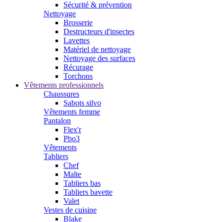
Sécurité & prévention
Nettoyage
Brosserie
Destructeurs d'insectes
Lavettes
Matériel de nettoyage
Nettoyage des surfaces
Récurage
Torchons
Vêtements professionnels
Chaussures
Sabots silvo
Vêtements femme
Pantalon
Flex'r
Pbo3
Vêtements
Tabliers
Chef
Malte
Tabliers bas
Tabliers bavette
Valet
Vestes de cuisine
Blake