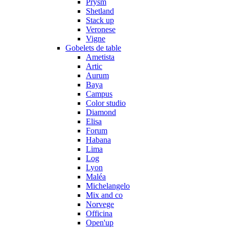
Prysm
Shetland
Stack up
Veronese
Vigne
Gobelets de table
Ametista
Artic
Aurum
Baya
Campus
Color studio
Diamond
Elisa
Forum
Habana
Lima
Log
Lyon
Maléa
Michelangelo
Mix and co
Norvege
Officina
Open'up