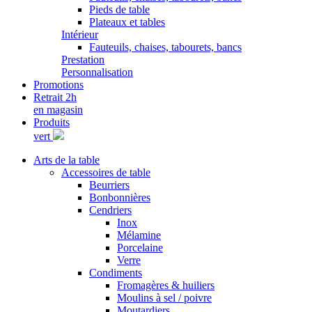
Pieds de table
Plateaux et tables
Intérieur
Fauteuils, chaises, tabourets, bancs
Prestation
Personnalisation
Promotions
Retrait 2h
en magasin
Produits
vert
Arts de la table
Accessoires de table
Beurriers
Bonbonnières
Cendriers
Inox
Mélamine
Porcelaine
Verre
Condiments
Fromagères & huiliers
Moulins à sel / poivre
Moutardiers