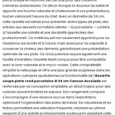
pièce, unique en nuances, sert de toile pour des créations
culinaires audacieuses. Ce décor évoque la douceur du sable et
apporte une touche naturelle et chaleureuse à vos présentations,
tout en valorisant l'œuvre du chef. Avec un diamètre de 24 cm,
cette assiette est idéale pour présenter divers types de plats, des
entrées aux desserts.La matière utilisée — la porcelaine — confère
à l'assiette une solidité et une durabilité appréciées des
professionnels. Ce matériau est non seulement apprécié pour sa
résistance aux éclats et à l'usure, mais aussi pour sa capacité à
conserver la chaleur des aliments, garantissant une présentation
optimale de vos plats. Ce choix judicieux assure également une
facilité d'entretien, l'assiette étant conçue pour être compatible
avec le lave-vaisselle et le micro-ondes. Cette compatibilité
simplifie le nettoyage et offre une plus grande souplesse dans les
opérations culinaires quotidiennes.La fonctionnalité de l'
Assiette
coupe plate rond porcelaine Ø 24 cm Cancun Accolade
est
renforcée par sa conception empilable, un atout majeur pour des
cuisines souvent limitées en espace. Son rangement compact
s'accompagne d'une aisance accrue dans l'exploitation,
optimisant l'organisation des plans de travail. Sa robustesse et sa
finition permettent une utilisation fréquente, résistant au rythme
exigeant d'une activité professionnelle soutenue.En adoptant cette