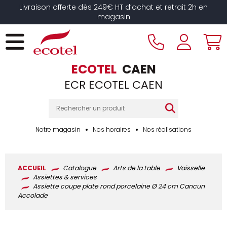
Panneau de gestion des cookies
Livraison offerte dès 249€ HT d’achat et retrait 2h en
magasin
ECOTEL
CAEN
ECR ECOTEL CAEN
Notre magasin
Nos horaires
Nos réalisations
ACCUEIL
Catalogue
Arts de la table
Vaisselle
Assiettes & services
Assiette coupe plate rond porcelaine Ø 24 cm Cancun
Accolade