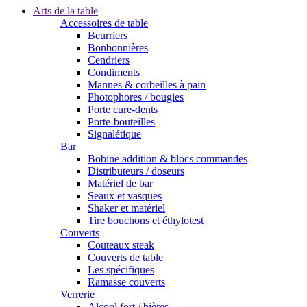
Arts de la table
Accessoires de table
Beurriers
Bonbonnières
Cendriers
Condiments
Mannes & corbeilles à pain
Photophores / bougies
Porte cure-dents
Porte-bouteilles
Signalétique
Bar
Bobine addition & blocs commandes
Distributeurs / doseurs
Matériel de bar
Seaux et vasques
Shaker et matériel
Tire bouchons et éthylotest
Couverts
Couteaux steak
Couverts de table
Les spécifiques
Ramasse couverts
Verrerie
Alcool fort / bières