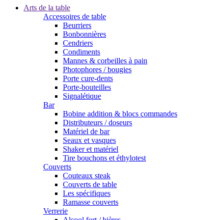
Arts de la table
Accessoires de table
Beurriers
Bonbonnières
Cendriers
Condiments
Mannes & corbeilles à pain
Photophores / bougies
Porte cure-dents
Porte-bouteilles
Signalétique
Bar
Bobine addition & blocs commandes
Distributeurs / doseurs
Matériel de bar
Seaux et vasques
Shaker et matériel
Tire bouchons et éthylotest
Couverts
Couteaux steak
Couverts de table
Les spécifiques
Ramasse couverts
Verrerie
Alcool fort / bières